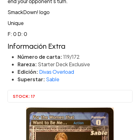
end your opponent’s turn.
SmackDown! logo
Unique
F: 0 D: 0
Información Extra
Número de carta:
119/172
Rareza:
Starter Deck Exclusive
Edición:
Divas Overload
Superstar:
Sable
STOCK:
17