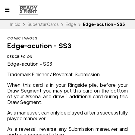
Inicio
Superstar Cards
Edge
Edge-acution - SS3
COMIC IMAGES
Edge-acution - SS3
DESCRIPCIÓN
Edge-acution - SS3
Trademark Finisher / Reversal: Submission
When this card is in your Ringside pile, before your
Draw Segment you may put this card on the bottom
of your Arsenal and draw 1 additional card during this
Draw Segment.
As a maneuver, can only be played after a successfully
played maneuver.
As a reversal, reverse any Submission maneuver and
end your opponent's turn.