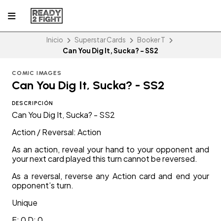
Inicio
Superstar Cards
Booker T
Can You Dig It, Sucka? - SS2
COMIC IMAGES
Can You Dig It, Sucka? - SS2
DESCRIPCIÓN
Can You Dig It, Sucka? - SS2
Action / Reversal: Action
As an action, reveal your hand to your opponent and
your next card played this turn cannot be reversed.
As a reversal, reverse any Action card and end your
opponent’s turn.
Unique
F: 0 D: 0