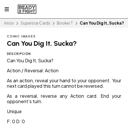
Inicio
Superstar Cards
Booker T
Can You Dig It, Sucka?
COMIC IMAGES
Can You Dig It, Sucka?
DESCRIPCIÓN
Can You Dig It, Sucka?
Action / Reversal: Action
As an action, reveal your hand to your opponent. Your
next card played this turn cannot be reversed.
As a reversal, reverse any Action card. End your
opponent’s turn.
Unique
F: 0 D: 0