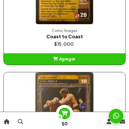
Comic Images
Coast to Coast
$15.000
Agregar
Añadido
0
$0