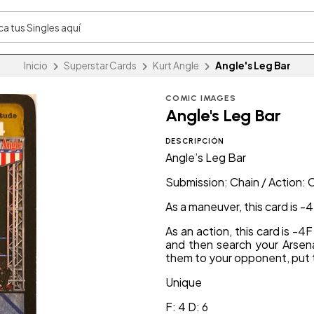
Inicio
Superstar Cards
Kurt Angle
Angle's Leg Bar
COMIC IMAGES
Angle's Leg Bar
DESCRIPCIÓN
Angle’s Leg Bar
Submission: Chain / Action: 
As a maneuver, this card is 
As an action, this card is -4
and then search your Arsena
them to your opponent, put t
Unique
F: 4 D: 6