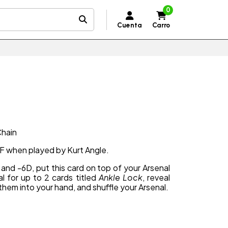
0
Cuenta
Carro
Chain
-4F when played by Kurt Angle.
F and -6D, put this card on top of your Arsenal
l for up to 2 cards titled
Ankle Lock
, reveal
hem into your hand, and shuffle your Arsenal.