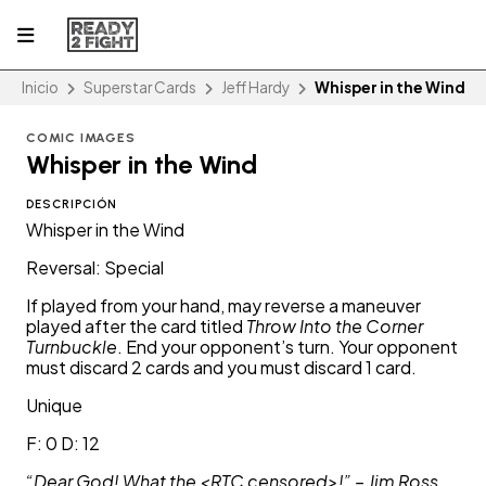
Inicio
Superstar Cards
Jeff Hardy
Whisper in the Wind
COMIC IMAGES
Whisper in the Wind
DESCRIPCIÓN
Whisper in the Wind
Reversal: Special
If played from your hand, may reverse a maneuver
played after the card titled
Throw Into the Corner
Turnbuckle
. End your opponent’s turn. Your opponent
must discard 2 cards and you must discard 1 card.
Unique
F: 0 D: 12
“Dear God! What the <RTC censored>!” – Jim Ross