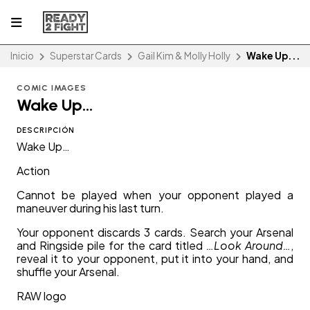
Inicio
Superstar Cards
Gail Kim & Molly Holly
Wake Up...
COMIC IMAGES
Wake Up...
DESCRIPCIÓN
Wake Up…
Action
Cannot be played when your opponent played a
maneuver during his last turn.
Your opponent discards 3 cards. Search your Arsenal
and Ringside pile for the card titled
…Look Around…
,
reveal it to your opponent, put it into your hand, and
shuffle your Arsenal.
RAW logo