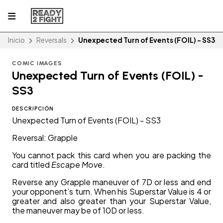
Inicio
Reversals
Unexpected Turn of Events (FOIL) - SS3
COMIC IMAGES
Unexpected Turn of Events (FOIL) -
SS3
DESCRIPCIÓN
Unexpected Turn of Events (FOIL) - SS3
Reversal: Grapple
You cannot pack this card when you are packing the
card titled
Escape Move
.
Reverse any Grapple maneuver of 7D or less and end
your opponent’s turn. When his Superstar Value is 4 or
greater and also greater than your Superstar Value,
the maneuver may be of 10D or less.