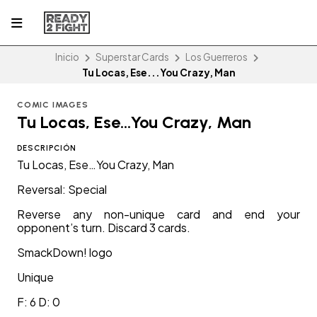
Inicio
Superstar Cards
Los Guerreros
Tu Locas, Ese...You Crazy, Man
COMIC IMAGES
Tu Locas, Ese...You Crazy, Man
DESCRIPCIÓN
Tu Locas, Ese…You Crazy, Man
Reversal: Special
Reverse any non-unique card and end your
opponent’s turn. Discard 3 cards.
SmackDown! logo
Unique
F: 6 D: 0