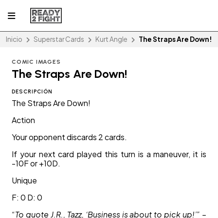
Inicio
Superstar Cards
Kurt Angle
The Straps Are Down!
COMIC IMAGES
The Straps Are Down!
DESCRIPCIÓN
The Straps Are Down!
Action
Your opponent discards 2 cards.
If your next card played this turn is a maneuver, it is
-10F or +10D.
Unique
F: 0 D: 0
“To quote J.R., Tazz, ‘Business is about to pick up!’” –