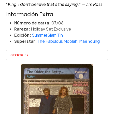
“King, I don’t believe that’s the saying.” — Jim Ross
Información Extra
Número de carta:
07/08
Rareza:
Holiday Set Exclusive
Edición:
SummerSlam Tin
Superstar:
The Fabulous Moolah
,
Mae Young
STOCK:
17