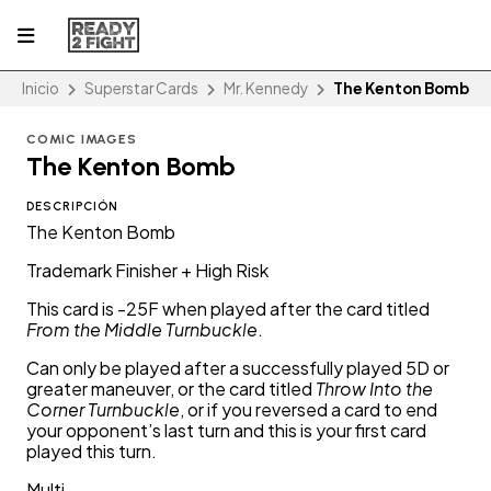
Inicio
Superstar Cards
Mr. Kennedy
The Kenton Bomb
COMIC IMAGES
The Kenton Bomb
DESCRIPCIÓN
The Kenton Bomb
Trademark Finisher + High Risk
This card is -25F when played after the card titled
From the Middle Turnbuckle
.
Can only be played after a successfully played 5D or
greater maneuver, or the card titled
Throw Into the
Corner Turnbuckle
, or if you reversed a card to end
your opponent’s last turn and this is your first card
played this turn.
Multi