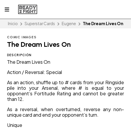
Inicio
Superstar Cards
Eugene
The Dream Lives On
COMIC IMAGES
The Dream Lives On
DESCRIPCIÓN
The Dream Lives On
Action / Reversal: Special
As an action, shuffle up to # cards from your Ringside
pile into your Arsenal, where # is equal to your
opponent’s Fortitude Rating and cannot be greater
than 12.
As a reversal, when overturned, reverse any non-
unique card and end your opponent’s turn.
Unique