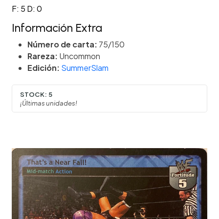
F: 5 D: 0
Información Extra
Número de carta:
75/150
Rareza:
Uncommon
Edición:
SummerSlam
STOCK:
5
¡Últimas unidades!