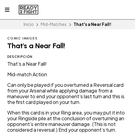
Inicio
Mid-Matches
That's a Near Fall!
COMIC IMAGES
That's a Near Fall!
DESCRIPCIÓN
That’s a Near Fall!
Mid-match Action
Can only be played if you overturned a Reversal card
from your Arsenal while applying damage from a
maneuver to end your opponent’s last turn and this is
the first card played on your turn.
When this card is in your Ring area, you may put it into
your Ringside pile at the conclusion of overturning an
opponent’s entire maneuver damage. (This is not
considered a reversal.) End your opponent’s turn.