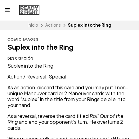
Inicio
Actions
Suplex into the Ring
COMIC IMAGES
Suplex into the Ring
DESCRIPCIÓN
Suplex into the Ring
Action / Reversal: Special
As an action, discard this card and you may put 1 non-
unique Maneuver card or 2 Maneuver cards with the
word “suplex” in the title from your Ringside pile into
your hand.
As a reversal, reverse the card titled
Roll Out of the
Ring
and end your opponent’s turn. He overturns 2
cards.
When successfully played, you may choose 1 different