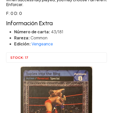
Enforcer.
F: 0 D: 0
Información Extra
Número de carta:
43/181
Rareza:
Common
Edición:
Vengeance
STOCK:
17