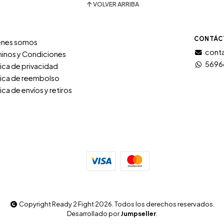
VOLVER ARRIBA
CONTÁC
énes somos
conta
inos y Condiciones
5696
tica de privacidad
tica de reembolso
tica de envíos y retiros
Copyright Ready 2 Fight 2026. Todos los derechos reservados.
Desarrollado por
Jumpseller
.