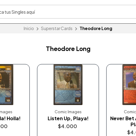
Inicio
Superstar Cards
Theodore Long
Theodore Long
Images
Comic Images
Comic
la! Holla!
Listen Up, Playa!
Never Bet 
Pl
000
$4.000
$4