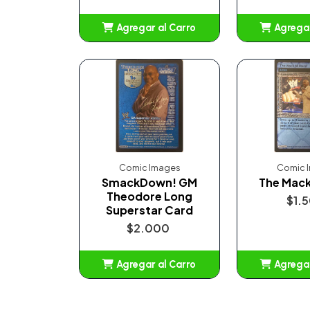
Agregar al Carro
Agregar
Añadido
Añ
Comic Images
Comic 
SmackDown! GM
The Mack
Theodore Long
$1.
Superstar Card
$2.000
Agregar al Carro
Agregar
Añadido
Añ