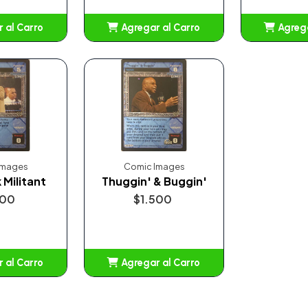
 al Carro
Agregar al Carro
Agrega
adido
Añadido
A
Images
Comic Images
 Militant
Thuggin' & Buggin'
500
$1.500
 al Carro
Agregar al Carro
adido
Añadido