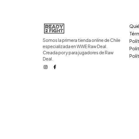
Qui
Térm
Somos la primera tienda online de Chile
Polí
especializada en WWE Raw Deal.
Poli
Creada por y para jugadores de Raw
Polí
Deal.