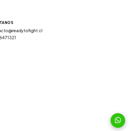
TANOS
cto@readytofight.cl
6471321