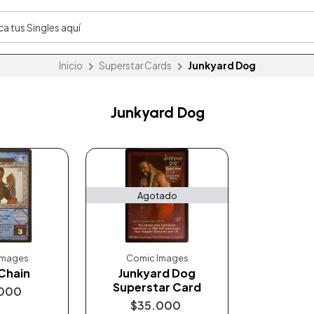
Inicio
Superstar Cards
Junkyard Dog
Junkyard Dog
Agotado
Images
Comic Images
 Chain
Junkyard Dog
Superstar Card
000
$35.000