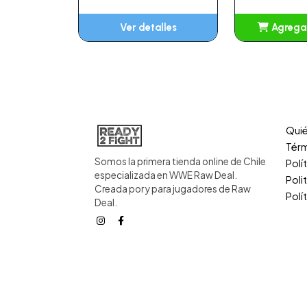
Ver detalles
Agregar
Añ
Qui
Térm
Somos la primera tienda online de Chile
Polí
especializada en WWE Raw Deal.
Poli
Creada por y para jugadores de Raw
Polí
Deal.