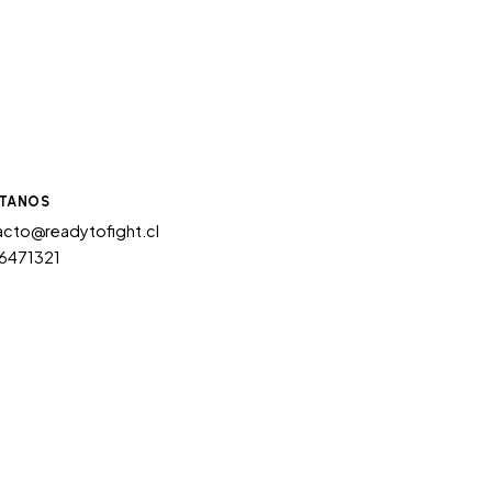
TANOS
cto@readytofight.cl
6471321