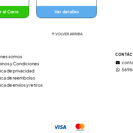
 al Carro
Ver detalles
adido
VOLVER ARRIBA
CONTÁC
énes somos
conta
inos y Condiciones
5696
tica de privacidad
tica de reembolso
tica de envíos y retiros