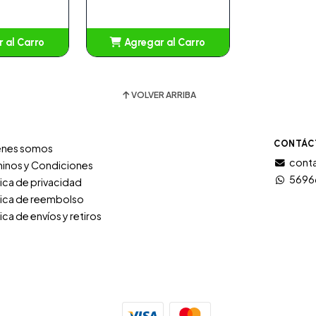
 al Carro
Agregar al Carro
adido
Añadido
VOLVER ARRIBA
CONTÁC
énes somos
conta
inos y Condiciones
5696
tica de privacidad
tica de reembolso
tica de envíos y retiros