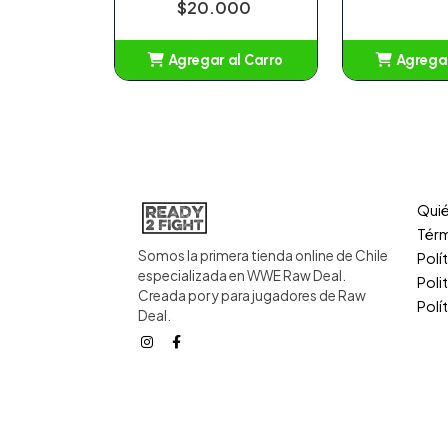
$20.000
Agregar al Carro
Agregar
Añadido
Añ
Qui
Térm
Somos la primera tienda online de Chile
Polí
especializada en WWE Raw Deal.
Poli
Creada por y para jugadores de Raw
Polí
Deal.