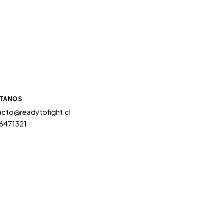
TANOS
cto@readytofight.cl
6471321