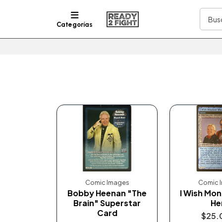
Categorías
Comic Images
Comic 
Bobby Heenan "The
I Wish Mo
Brain" Superstar
He
Card
$25.