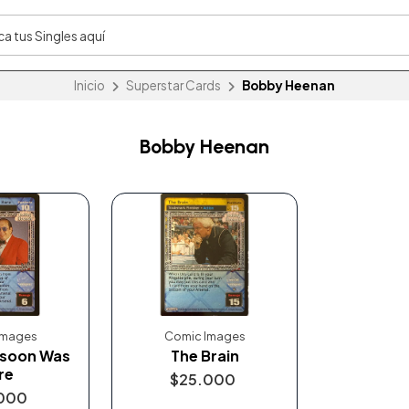
Inicio
Superstar Cards
Bobby Heenan
Bobby Heenan
Images
Comic Images
nsoon Was
The Brain
re
$25.000
000