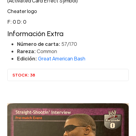
(Activated Card Effect Symbol)
Cheater logo
F: 0 D: 0
Información Extra
Número de carta:
57/170
Rareza:
Common
Edición:
Great American Bash
STOCK:
38