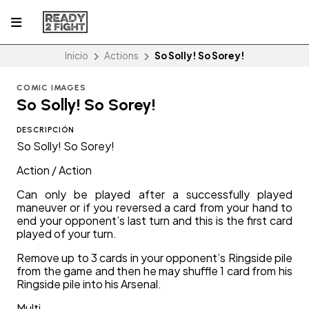
Inicio
Actions
So Solly! So Sorey!
COMIC IMAGES
So Solly! So Sorey!
DESCRIPCIÓN
So Solly! So Sorey!
Action / Action
Can only be played after a successfully played
maneuver or if you reversed a card from your hand to
end your opponent’s last turn and this is the first card
played of your turn.
Remove up to 3 cards in your opponent’s Ringside pile
from the game and then he may shuffle 1 card from his
Ringside pile into his Arsenal.
Multi