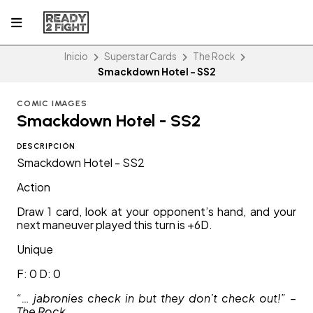
Inicio
Superstar Cards
The Rock
Smackdown Hotel - SS2
COMIC IMAGES
Smackdown Hotel - SS2
DESCRIPCIÓN
Smackdown Hotel - SS2
Action
Draw 1 card, look at your opponent’s hand, and your
next maneuver played this turn is +6D.
Unique
F: 0 D: 0
“… jabronies check in but they don’t check out!” –
The Rock