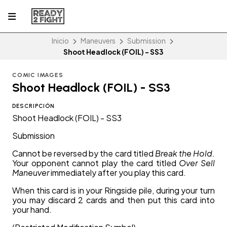
Inicio
Maneuvers
Submission
Shoot Headlock (FOIL) - SS3
COMIC IMAGES
Shoot Headlock (FOIL) - SS3
DESCRIPCIÓN
Shoot Headlock (FOIL) - SS3
Submission
Cannot be reversed by the card titled
Break the Hold.
Your opponent cannot play the card titled
Over Sell
Maneuver
immediately after you play this card.
When this card is in your Ringside pile, during your turn
you may discard 2 cards and then put this card into
your hand.