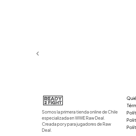
Qui
Térm
Somos la primera tienda online de Chile
Polí
especializada en WWE Raw Deal.
Poli
Creada por y para jugadores de Raw
Polí
Deal.