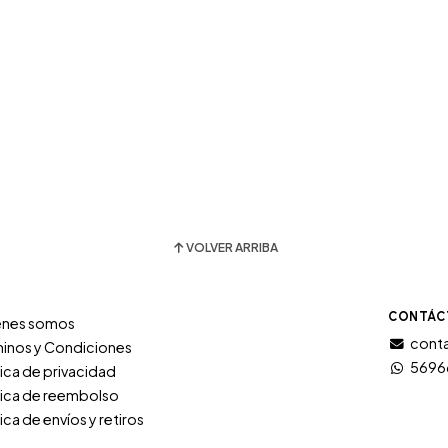
VOLVER ARRIBA
CONTÁC
énes somos
conta
inos y Condiciones
5696
tica de privacidad
tica de reembolso
tica de envíos y retiros