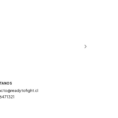
TANOS
cto@readytofight.cl
6471321