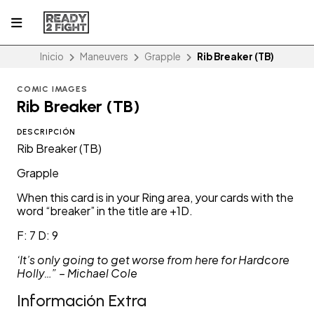
Inicio
Maneuvers
Grapple
Rib Breaker (TB)
COMIC IMAGES
Rib Breaker (TB)
DESCRIPCIÓN
Rib Breaker (TB)
Grapple
When this card is in your Ring area, your cards with the
word “breaker” in the title are +1D.
F: 7 D: 9
‘It’s only going to get worse from here for Hardcore
Holly…” – Michael Cole
Información Extra