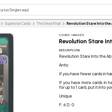
Superstar Cards
The Great Khali
Revolution Stare Into the
COMIC IMAGES
Revolution Stare In
DESCRIPCIÓN
Revolution Stare Into the A
Antic
If you have fewer cards in h
If you have more cards in h
for up to 1 card, put it into y
Unique
F: 6 D: 0