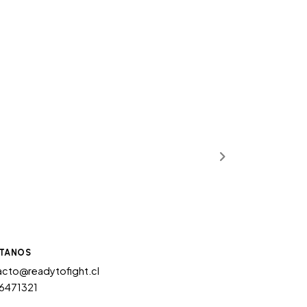
TANOS
cto@readytofight.cl
6471321