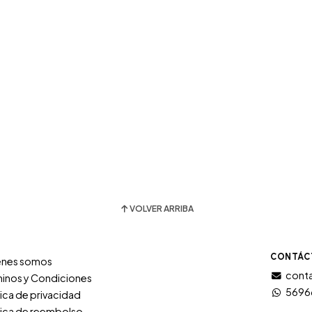
VOLVER ARRIBA
CONTÁC
énes somos
conta
inos y Condiciones
5696
tica de privacidad
tica de reembolso