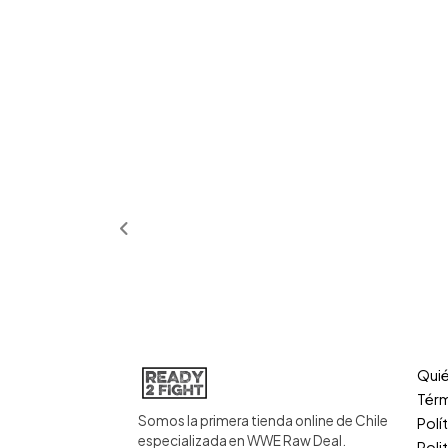
Qui
Térm
Somos la primera tienda online de Chile
Polí
especializada en WWE Raw Deal.
Poli