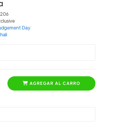
a
/206
clusive
 Judgement Day
hali
AGREGAR AL CARRO