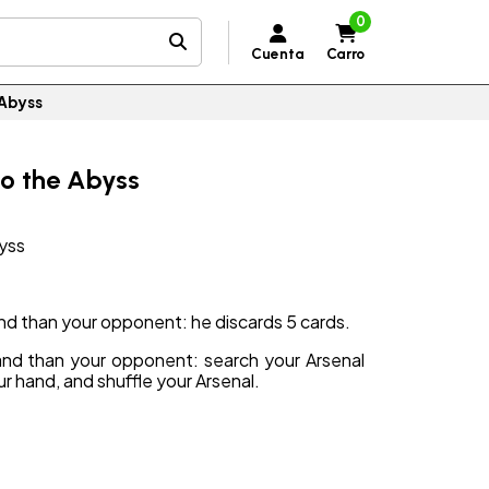
0
Cuenta
Carro
 Abyss
to the Abyss
byss
and than your opponent: he discards 5 cards.
and than your opponent: search your Arsenal
our hand, and shuffle your Arsenal.