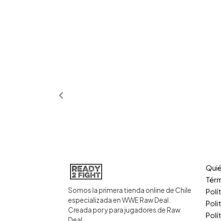
Qui
Térm
Somos la primera tienda online de Chile
Polí
especializada en WWE Raw Deal.
Poli
Creada por y para jugadores de Raw
Polí
Deal.