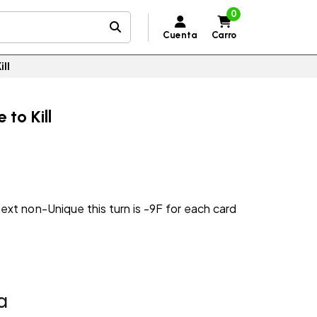
0
Cuenta
Carro
ill
 to Kill
next non-Unique this turn is -9F for each card
a