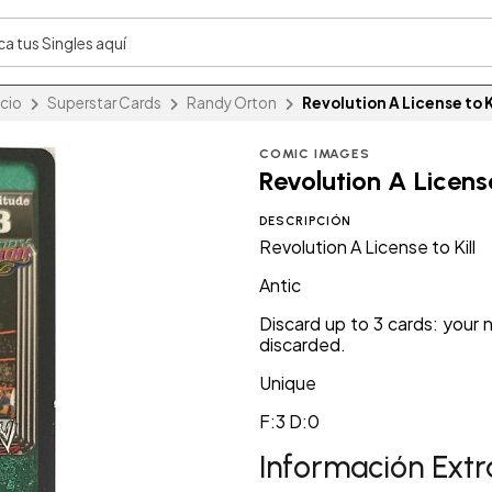
icio
Superstar Cards
Randy Orton
Revolution A License to K
COMIC IMAGES
Revolution A License
DESCRIPCIÓN
Revolution A License to Kill
Antic
Discard up to 3 cards: your 
discarded.
Unique
F:3 D:0
Información Extr