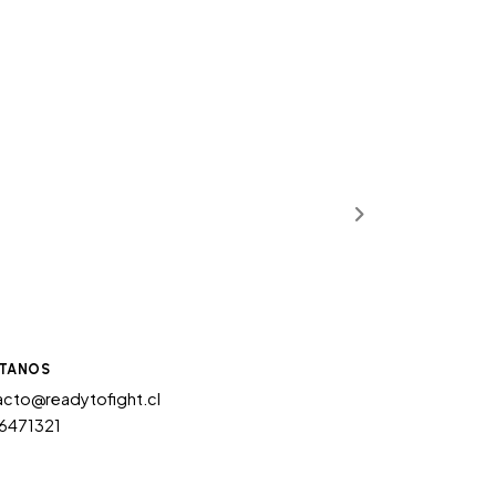
TANOS
cto@readytofight.cl
6471321