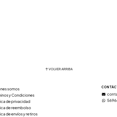
VOLVER ARRIBA
CONTÁC
énes somos
conta
inos y Condiciones
5696
tica de privacidad
tica de reembolso
tica de envíos y retiros