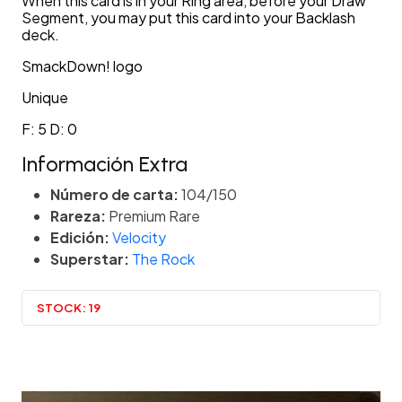
When this card is in your Ring area, before your Draw
Segment, you may put this card into your Backlash
deck.
SmackDown! logo
Unique
F: 5 D: 0
Información Extra
Número de carta:
104/150
Rareza:
Premium Rare
Edición:
Velocity
Superstar:
The Rock
STOCK:
19