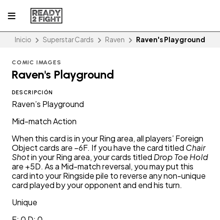
Inicio
Superstar Cards
Raven
Raven's Playground
COMIC IMAGES
Raven's Playground
DESCRIPCIÓN
Raven’s Playground
Mid-match Action
When this card is in your Ring area, all players’ Foreign
Object cards are –6F. If you have the card titled
Chair
Shot
in your Ring area, your cards titled
Drop Toe Hold
are +5D. As a Mid-match reversal, you may put this
card into your Ringside pile to reverse any non-unique
card played by your opponent and end his turn.
Unique
F: 0 D: 0