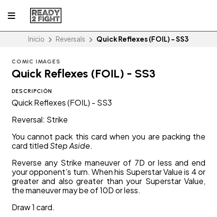
Inicio
Reversals
Quick Reflexes (FOIL) - SS3
COMIC IMAGES
Quick Reflexes (FOIL) - SS3
DESCRIPCIÓN
Quick Reflexes (FOIL) - SS3
Reversal: Strike
You cannot pack this card when you are packing the
card titled
Step Aside
.
Reverse any Strike maneuver of 7D or less and end
your opponent’s turn. When his Superstar Value is 4 or
greater and also greater than your Superstar Value,
the maneuver may be of 10D or less.
Draw 1 card.