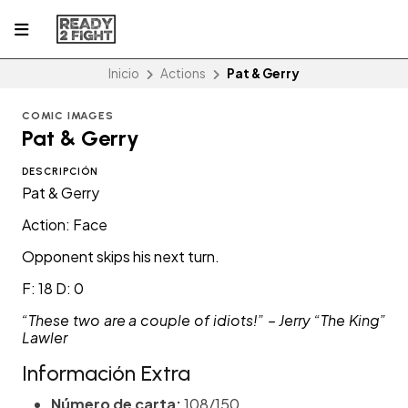
Inicio
Actions
Pat & Gerry
COMIC IMAGES
Pat & Gerry
DESCRIPCIÓN
Pat & Gerry
Action: Face
Opponent skips his next turn.
F: 18 D: 0
“These two are a couple of idiots!” – Jerry “The King”
Lawler
Información Extra
Número de carta:
108/150