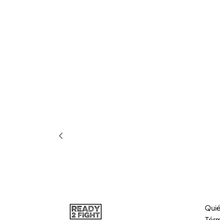
Qui
Térm