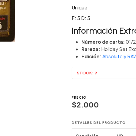
Unique
F: 5 D: 5
Información Extr
Número de carta:
01/
Rareza:
Holiday Set Exc
Edición:
Absolutely RA
STOCK:
9
PRECIO
$2.000
DETALLES DEL PRODUCTO
Condición
MP