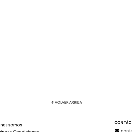
VOLVER ARRIBA
CONTÁC
énes somos
conta
inos y Condiciones