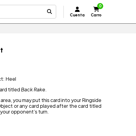
0
Cuenta
Carro
t
ct: Heel
ard titled
Back Rake
.
g area, you may put this card into your Ringside
bject or any card played after the card titled
your opponent’s turn.