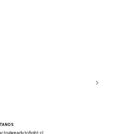
TANOS
cto@readytofight.cl