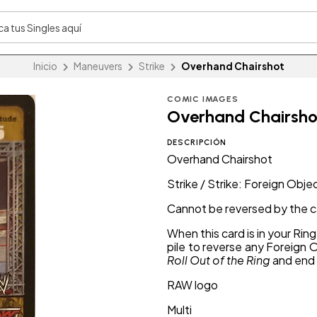
Inicio
Maneuvers
Strike
Overhand Chairshot
COMIC IMAGES
Overhand Chairsho
DESCRIPCIÓN
Overhand Chairshot
Strike / Strike: Foreign Obje
Cannot be reversed by the c
When this card is in your Rin
pile to reverse any Foreign O
Roll Out of the Ring
and end 
RAW logo
Multi