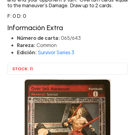
to the maneuver’s Damage. Draw up to 2 cards.
F: 0 D: 0
Información Extra
Número de carta:
065/643
Rareza:
Common
Edición:
Survivor Series 3
STOCK:
11