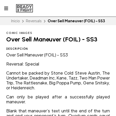
Inicio
Reversals
Over Sell Maneuver (FOIL) - SS3
COMIC IMAGES
Over Sell Maneuver (FOIL) - SS3
DESCRIPCIÓN
Over Sell Maneuver (FOIL) - SS3
Reversal: Special
Cannot be packed by Stone Cold Steve Austin, The
Undertaker, Deadman Inc, Kane, Tazz, Two Man Power
Trip, The Rattlesnake, Big Poppa Pump, Gene Snitsky,
or Heidenreich.
Can only be played after a successfully played
maneuver.
Blank that maneuver’s text until the end of the turn
and end your opponent’s turn. Overturn cards equal