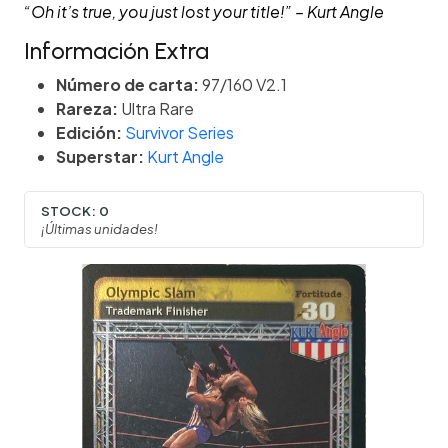
“Oh it’s true, you just lost your title!” – Kurt Angle
Información Extra
Número de carta:
97/160 V2.1
Rareza:
Ultra Rare
Edición:
Survivor Series
Superstar:
Kurt Angle
STOCK:
0
¡Últimas unidades!