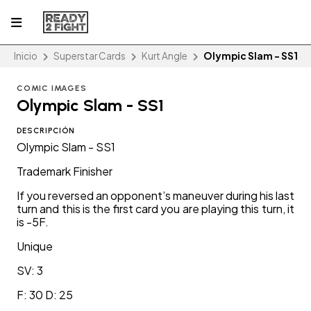
Inicio
Superstar Cards
Kurt Angle
Olympic Slam - SS1
COMIC IMAGES
Olympic Slam - SS1
DESCRIPCIÓN
Olympic Slam - SS1
Trademark Finisher
If you reversed an opponent’s maneuver during his last
turn and this is the first card you are playing this turn, it
is -5F.
Unique
SV: 3
F: 30 D: 25