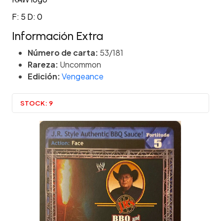
F: 5 D: 0
Información Extra
Número de carta:
53/181
Rareza:
Uncommon
Edición:
Vengeance
STOCK:
9