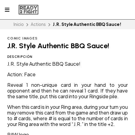
Inicio
Actions
J.R. Style Authentic BBQ Sauce!
COMIC IMAGES
J.R. Style Authentic BBQ Sauce!
DESCRIPCIÓN
J.R. Style Authentic BBQ Sauce!
Action: Face
Reveal 1 non-unique card in your hand to your
opponent and then he can reveal 1 card. If they have
the same title, put this card into your Ringside pile.
When this card is in your Ring area, during your turn you
may remove this card from the game and then draw up
to # cards, where # is equal to the number of cards in
your Ring area with the word “J.R.” in the title +2.
RAW logo