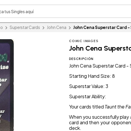
io
Superstar Cards
John Cena
John Cena Superstar Card -
COMIC IMAGES
John Cena Supersta
DESCRIPCIÓN
John Cena Superstar Card -
Starting Hand Size: 8
Superstar Value: 3
Superstar Ability:
Your cards titled
Taunt the F
When you successfully play 
card and then your opponent
deck.