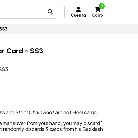
0
Cuenta
Carro
 SS3
r Card - SS3
 SS3
ans
and
Steel Chain Shot
are not Heel cards.
a maneuver from your hand, you may discard 1
 randomly discards 3 cards from his Backlash