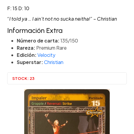
F: 15 D: 10
“I told ya … I ain’t not no sucka neitha!” – Christian
Información Extra
Número de carta:
135/150
Rareza:
Premium Rare
Edición:
Velocity
Superstar:
Christian
STOCK:
23