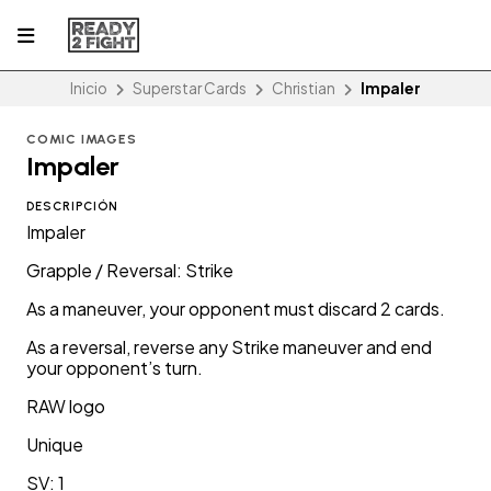
Inicio
Superstar Cards
Christian
Impaler
COMIC IMAGES
Impaler
DESCRIPCIÓN
Impaler
Grapple / Reversal: Strike
As a maneuver, your opponent must discard 2 cards.
As a reversal, reverse any Strike maneuver and end
your opponent’s turn.
RAW logo
Unique
SV: 1