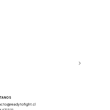
TANOS
cto@readytofight.cl