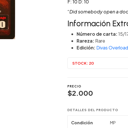
F: 10 D: 10
“Did somebody open a doo
Información Extr
Número de carta:
15/1
Rareza:
Rare
Edición:
Divas Overloa
STOCK:
20
PRECIO
$2.000
DETALLES DEL PRODUCTO
Condición
MP