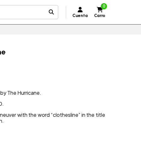
0
Cuenta
Carro
ne
 by The Hurricane.
D.
neuver with the word “clothesline” in the title
n.