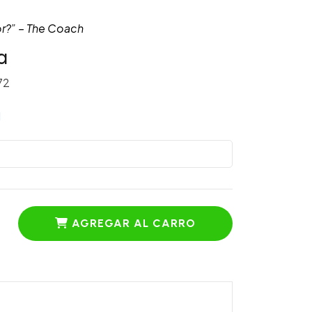
r?” – The Coach
a
72
d
AGREGAR AL CARRO