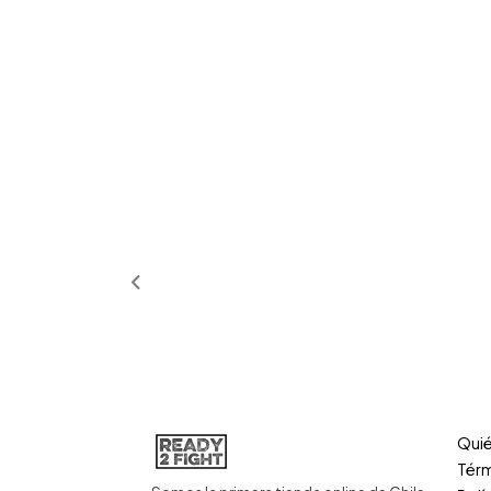
Qui
Térm