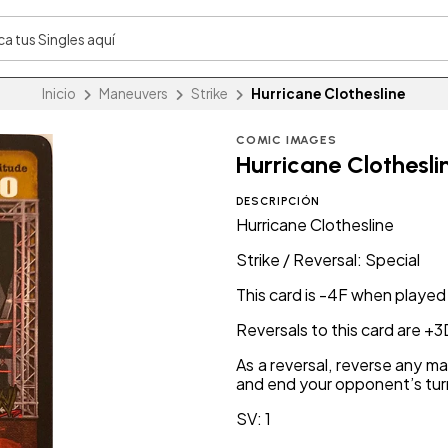
Inicio
Maneuvers
Strike
Hurricane Clothesline
COMIC IMAGES
Hurricane Clothesli
DESCRIPCIÓN
Hurricane Clothesline
Strike / Reversal: Special
This card is -4F when played
Reversals to this card are +3
As a reversal, reverse any ma
and end your opponent’s tur
SV: 1