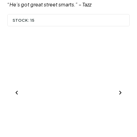
“He’s got great street smarts.” – Tazz
STOCK:
15