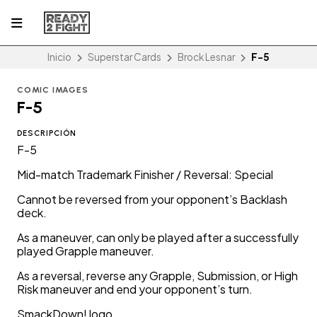
Inicio
Superstar Cards
Brock Lesnar
F-5
COMIC IMAGES
F-5
DESCRIPCIÓN
F-5
Mid-match Trademark Finisher / Reversal: Special
Cannot be reversed from your opponent’s Backlash
deck.
As a maneuver, can only be played after a successfully
played Grapple maneuver.
As a reversal, reverse any Grapple, Submission, or High
Risk maneuver and end your opponent’s turn.
SmackDown! logo