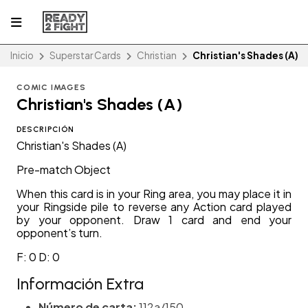
Inicio
Superstar Cards
Christian
Christian's Shades (A)
COMIC IMAGES
Christian's Shades (A)
DESCRIPCIÓN
Christian's Shades (A)
Pre-match Object
When this card is in your Ring area, you may place it in
your Ringside pile to reverse any Action card played
by your opponent. Draw 1 card and end your
opponent’s turn.
F: 0 D: 0
Información Extra
Número de carta:
112a/150