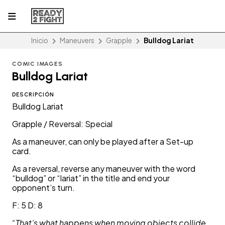
Inicio
Maneuvers
Grapple
Bulldog Lariat
COMIC IMAGES
Bulldog Lariat
DESCRIPCIÓN
Bulldog Lariat
Grapple / Reversal: Special
As a maneuver, can only be played after a Set-up
card.
As a reversal, reverse any maneuver with the word
“bulldog” or “lariat” in the title and end your
opponent’s turn.
F: 5 D: 8
“That’s what happens when moving objects collide.