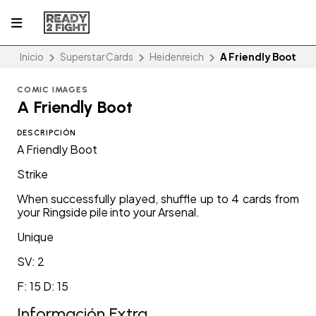
Inicio
Superstar Cards
Heidenreich
A Friendly Boot
COMIC IMAGES
A Friendly Boot
DESCRIPCIÓN
A Friendly Boot
Strike
When successfully played, shuffle up to 4 cards from
your Ringside pile into your Arsenal.
Unique
SV: 2
F: 15 D: 15
Información Extra