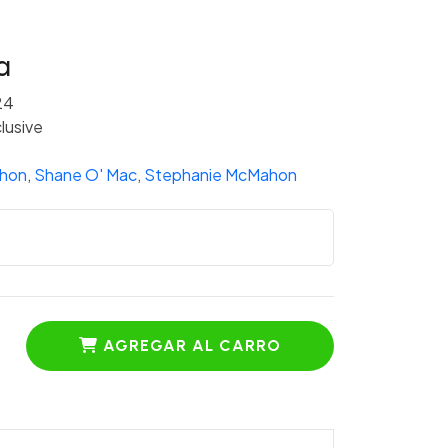
a
24
lusive
ahon
,
Shane O' Mac
,
Stephanie McMahon
AGREGAR AL CARRO