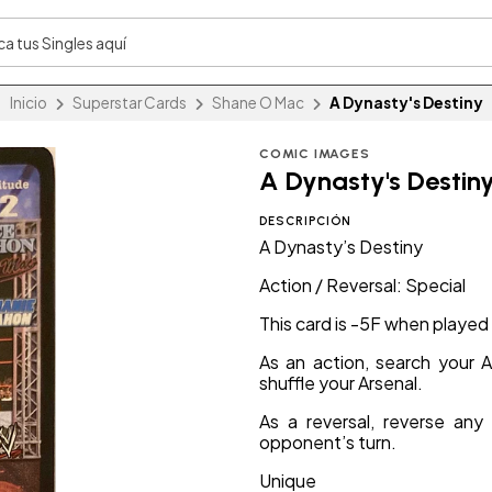
Inicio
Superstar Cards
Shane O Mac
A Dynasty's Destiny
COMIC IMAGES
A Dynasty's Destin
DESCRIPCIÓN
A Dynasty’s Destiny
Action / Reversal: Special
This card is -5F when playe
As an action, search your A
shuffle your Arsenal.
As a reversal, reverse any
opponent’s turn.
Unique